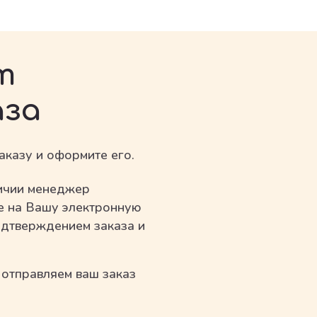
т
аза
аказу и оформите его.
личии менеджер
е на Вашу электронную
одтверждением заказа и
отправляем ваш заказ