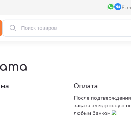
E-m
Мулине AIRO, мультиколор, 4523
15 ₽
лата
Мулине AIRO, мультиколор, 4523
мма
Оплата
15 ₽
После подтверждения 
Мулине AIRO, мультиколор, 4523
заказа электронную п
15 ₽
любым банком.
Мулине AIRO, мультиколор, 4523