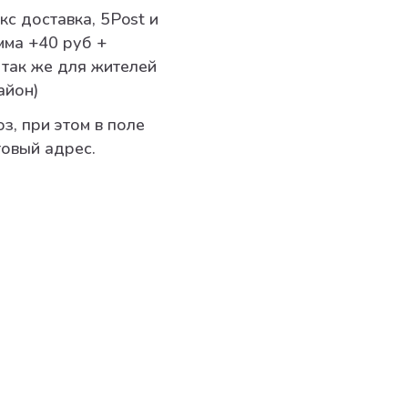
15 ₽
кс доставка,
5Post и
мма +40 руб +
 так же для жителей
айон)
з, при этом в поле
товый адрес.