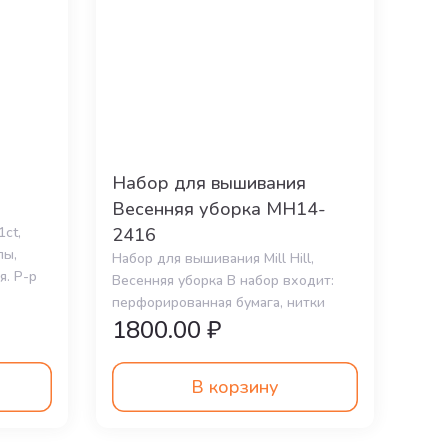
Набор для вышивания
Весенняя уборка MH14-
1ct,
2416
лы,
Набор для вышивания Mill Hill,
я. Р-р
Весенняя уборка В набор входит:
перфорированная бумага, нитки
1800.00 ₽
DMC, б
В корзину