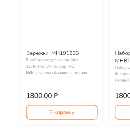
Варежки, MH191833
Набор
В набор входит: канва Aida
MHBT
11ctнитки DMCбисер Mill
Набор 
Hillиглысхема бумажная чёрная-
бисером
белаяР-р 9.5 *
перфори
DMC, б
1800.00 ₽
1800
В корзину