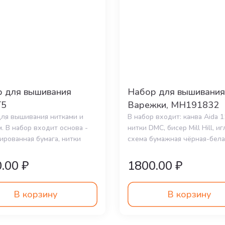
15 ₽
 для вышивания
Набор для вышивания
5
Варежки, MH191832
для вышивания нитками и
В набор входит: канва Aida 1
. В набор входит основа -
нитки DMC, бисер Mill Hill, иг
рованная бумага, нитки
схема бумажная чёрная-бела
и
.00 ₽
1800.00 ₽
В корзину
В корзину