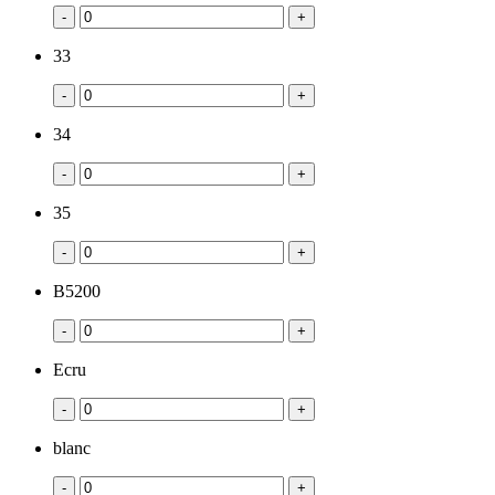
-
+
33
-
+
34
-
+
35
-
+
B5200
-
+
Ecru
-
+
blanc
-
+