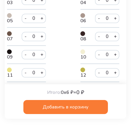
-
+
-
+
03
04
-
+
-
+
05
06
-
+
-
+
07
08
-
+
-
+
09
10
-
+
-
+
11
12
-
+
-
+
0 ₽
Итого:
0
х
6 ₽
=
13
14
Добавить в корзину
-
+
-
+
15
16
-
+
-
+
17
18