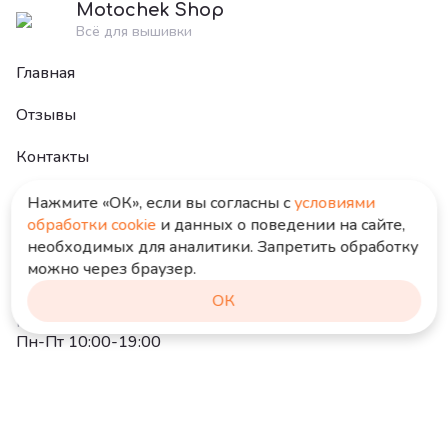
Motochek Shop
Всё для вышивки
-
+
-
+
33
34
Главная
-
+
-
+
35
B5200
Отзывы
Контакты
-
+
-
+
Ecru
blanc
Нажмите «ОК», если вы согласны
c
условиями
Группа ВК:
-
+
-
+
обработки cookie
и данных о поведении на сайте,
150
151
необходимых для аналитики. Запретить обработку
можно через браузер.
E-mail:
-
+
-
+
info@motochek-shop.ru
152
153
ОК
Режим работы:
Пн-Пт 10:00-19:00
-
+
-
+
154
155
2026 © «MotochekShop43» Всё для вышивки
-
+
-
+
156
157
Политика конфиденциальности